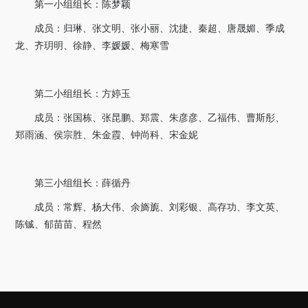
第一小组组长：陈梦颖
成员：归琳、张文明、张小丽、沈捷、秦超、唐晟媚、季成
龙、齐玥明、徐静、李媛媛、梅寒雪
第二小组组长：方婷玉
成员：张国栋、张昆鹏、郑震、朱彦彦、乙福伟、曹斯彤、
郑雨涵、侯宗胜、朱金霞、钟尚科、宋金妮
第三小组组长：薛循丹
成员：常辉、杨大伟、余旖旎、刘彩银、高存功、李文英、
陈铖、郁苗苗、程然