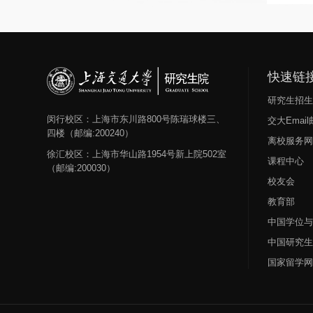
快速链
研究生招
闵行校区：上海市东川路800号陈瑞球楼三、
交大Emai
四楼（邮编:200240）
离校服务
徐汇校区：上海市华山路1954号新上院502室
课程中心
（邮编:200030）
校友会
教育部
中国学位
中国研究
国家留学