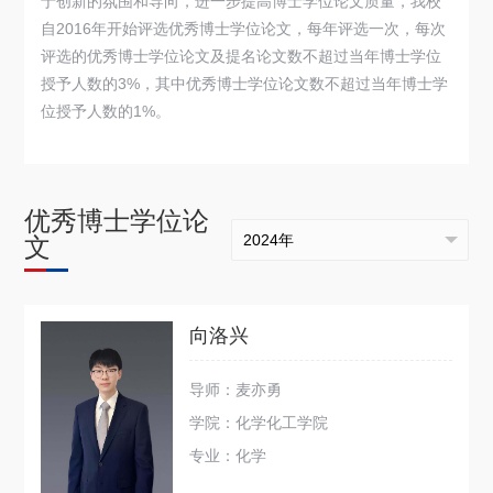
于创新的氛围和导向，进一步提高博士学位论文质量，我校
关于我们
自2016年开始评选优秀博士学位论文，每年评选一次，每次
评选的优秀博士学位论文及提名论文数不超过当年博士学位
选择身份
授予人数的3%，其中优秀博士学位论文数不超过当年博士学
位授予人数的1%。
信息系统
下载中心
联系我们
EN
优秀博士学位论
文
向洛兴
导师：麦亦勇
学院：化学化工学院
专业：化学