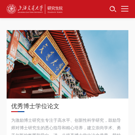
首页
资讯公告
招生工作
培养服务
学位学科
卓越工程师
优秀博士学位论文
专项工作
为激励博士研究生专注于高水平、创新性科学研究，鼓励导
信息公开
师对博士研究生的悉心指导和精心培养，建立崇尚学术、勇