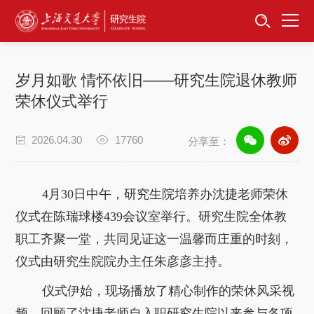
首页
资讯公告
岁月如歌 情怀依旧——研究生院退休教师
招生工作
荣休仪式举行
培养服务
2026.04.30
17760
分享至：
学位学科
4月30日中午，研究生院培养办沈捷老师荣休
卓越工程师
仪式在陈瑞球楼439会议室举行。研究生院全体教
职工齐聚一堂，共同见证这一温馨而庄重的时刻，
专项工作
仪式由研究生院院办主任朱彦彦主持。
信息公开
仪式伊始，现场播放了精心制作的荣休风采视
频，回顾了沈捷老师自入职研究生院以来参与各项