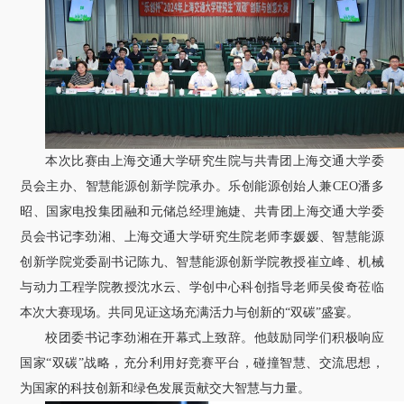
关于我们
选择身份
信息系统
下载中心
联系我们
EN
本次比赛由上海交通大学研究生院与共青团上海交通大学委
员会主办、智慧能源创新学院承办。乐创能源创始人兼CEO潘多
昭、国家电投集团融和元储总经理施婕、共青团上海交通大学委
员会书记李劲湘、上海交通大学研究生院老师李媛媛、智慧能源
创新学院党委副书记陈九、智慧能源创新学院教授崔立峰、机械
与动力工程学院教授沈水云、学创中心科创指导老师吴俊奇莅临
本次大赛现场。共同见证这场充满活力与创新的“双碳”盛宴。
校团委书记李劲湘在开幕式上致辞。他鼓励同学们积极响应
国家“双碳”战略，充分利用好竞赛平台，碰撞智慧、交流思想，
为国家的科技创新和绿色发展贡献交大智慧与力量。