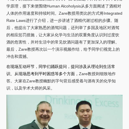
学原理，接下来便围绕
Human Alcoholysis
从多方面阐述了酒精对
人体的作用速度和持续时间。
Zare
教授用类比的方式将
Integrated
Rate Laws
进行了介绍，进一步讲述了酒精代谢过程的步骤。随
后，他提出了大家熟悉的酒驾问题，还
列举了多国及地区对酒驾
的相应惩罚措施，
让大家从化学与生活的双重角度认识到过度饮
酒的危害性，并对生活中的常见饮酒问题有了更加深入的理解。
最后，
Zare
教授再次以一个演示视频作结，给予同学们视觉上的
冲击和震撼。
在现场互动环节，同学们踊跃提问，提问涉及从理论到生活常
识、从现场思考到平时困惑等多个方面，
Zare
教授则细致地作
答。大家在
Zare
教授幽默的字句背后感受着与酒有关的化学知
识，以及学术大师的风采。