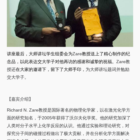
讲座最后，大师讲坛学生组委会为
Zare
教授送上了精心制作的纪
念品，以此表达交大学子对他再访的感谢和诚挚的祝福。
Zare
教
授还
在大家的邀请下，留下了大师手印，
为大师讲坛题词并勉励
交大学子。
【嘉宾介绍】
Richard N. Zare
教授是国际著名的
物理化学家，以在激光化学方
面的研究知名，于
2005
年获得了沃尔夫化学奖。他的研究加深了
人类对分子水平上化学反应的认识。他通过实验和理论研究，对
探究分子间的碰撞过程做出了极大贡献，并在分析化学方面解决