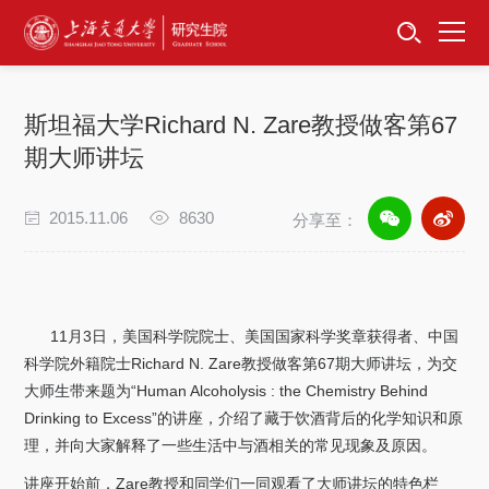
首页
资讯公告
斯坦福大学Richard N. Zare教授做客第67
招生工作
期大师讲坛
培养服务
2015.11.06
8630
分享至：
学位学科
卓越工程师
11
月
3
日，美国科学院院士
、
美国国家科学奖章获得者
、
中国
科学院外籍院士
Richard N. Zare
教授做客第
67
期大师讲坛，为交
专项工作
大师生带来题为“
Human Alcoholysis : the Chemistry Behind
Drinking to Excess
”的讲座，介绍了藏于饮酒背后的化学知识和原
信息公开
理，并向大家解释了一些生活中与酒相关的常见现象及原因。
讲座开始前
，
Zare
教授和同学们一同观看了大师讲坛的特色栏