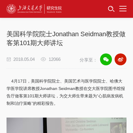
首页
资讯公告
美国科学院院士Jonathan Seidman教授做
招生工作
客第101期大师讲坛
培养服务
2018.05.04
12066
分享至：
学位学科
4
月
17
日，美国科学院院士、美国艺术与医学院院士、哈佛大
卓越工程师
学医学院讲席教授
Jonathan Seidman
教授在交大医学院图书馆报
告厅做客第
101
期大师讲坛，为交大师生带来题为“心肌病发病机
制和治疗策略”的精彩报告。
专项工作
信息公开