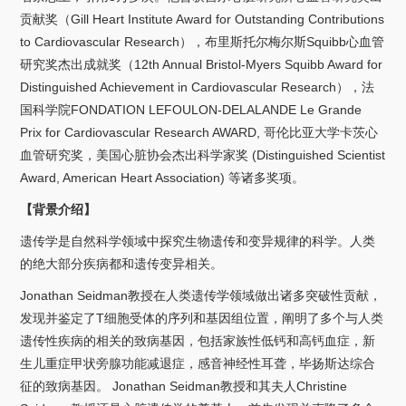
贡献奖（
Gill Heart Institute Award for Outstanding Contributions
to Cardiovascular Research
），布里斯托尔梅尔斯
Squibb
心血管
研究奖杰出成就奖（
12th Annual Bristol-Myers Squibb Award for
Distinguished Achievement in Cardiovascular Research
），法
国科学院
FONDATION LEFOULON-DELALANDE Le Grande
Prix for Cardiovascular Research AWARD,
哥伦比亚大学卡茨心
血管研究奖，美国心脏协会杰出科学家奖
(Distinguished Scientist
Award, American Heart Association)
等诸多奖项。
【背景介绍】
遗传学是自然科学领域中探究生物遗传和变异规律的科学。人类
的绝大部分疾病都和遗传变异相关。
Jonathan Seidman
教授在人类遗传学领域做出诸多突破性贡献，
发现并鉴定了
T
细胞受体的序列和基因组位置，阐明了多个与人类
遗传性疾病的相关的致病基因，包括家族性低钙和高钙血症，新
生儿重症甲状旁腺功能减退症，感音神经性耳聋，毕扬斯达综合
征的致病基因。
Jonathan Seidman
教授和其夫人
Christine