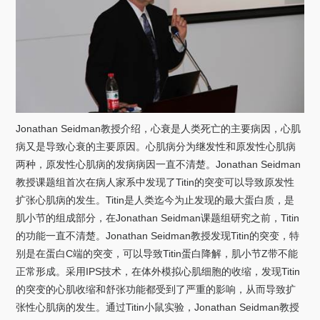
Jonathan Seidman
教授介绍，心衰是人类死亡的主要病因，心肌
病又是导致心衰的主要原因。心肌病分为继发性和原发性心肌病
两种，原发性心肌病的发病病因一直不清楚。
Jonathan Seidman
教授课题组首次在病人家系中发现了
Titin
的突变可以导致原发性
扩张心肌病的发生。
Titin
是人类迄今为止发现的最大蛋白质，是
肌小节的组成部分，在
Jonathan Seidman
课题组研究之前，
Titin
的功能一直不清楚。
Jonathan Seidman
教授发现
Titin
的突变，特
别是在蛋白
C
端的突变，可以导致
Titin
蛋白降解，肌小节
Z
带不能
正常形成。采用
IPS
技术，在体外模拟心肌细胞的收缩，发现
Titin
的突变的心肌收缩和舒张功能都受到了严重的影响，从而导致扩
张性心肌病的发生。通过
Titin
小鼠实验，
Jonathan Seidman
教授