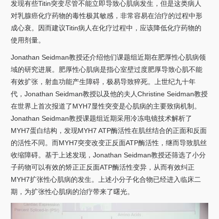
发现有些
Titin
突变尽管不能立即导致心肌病发生，但是这类病人
对乳腺癌化疗药物的毒性极其敏感，非常容易在治疗的过程中形
成心衰。因而建议
Titin
病人在化疗过程中，应该降低化疗药物的
使用剂量。
Jonathan Seidman
教授还介绍他们课题组近期在肥厚性心肌病领
域的研究进展。肥厚性心肌病是指心室壁过度肥厚导致心肌不能
有效扩张，射血功能产生障碍，极易导致猝死。上世纪九十年
代，
Jonathan Seidman
教授以及他的夫人
Christine Seidman
教授
在世界上首次报道了
MYH7
显性突变是心肌病的主要致病机制。
Jonathan Seidman
教授课题组近期采用冷冻电镜技术解析了
MYH7
蛋白结构，发现
MYH7 ATP
酶活性在肌丝结合的正面和反面
的活性不同。而
MYH7
突变改变正反面
ATP
酶活性，继而导致肌丝
收缩障碍。基于上述发现，
Jonathan Seidman
教授还筛选了小分
子药物可以有效的矫正正反面
ATP
酶活性变异，从而有效纠正
MYH7
扩张性心肌病的发生。上述小分子化合物已经进入临床二
期，为扩张性心肌病的治疗带来了曙光。