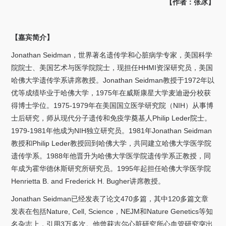
【作者：张冰】
【嘉宾简介】
Jonathan Seidman
，世界著名遗传学和心脏病学专家，美国科学
院院士、美国艺术与医学院院士，现担任
HHMI
资深研究员，美国
哈佛大学遗传学系讲席教授。
Jonathan Seidman
教授于
1972
年以
优等成绩毕业于哈佛大学，
1975
年在威斯康星大学麦迪逊分校获
得博士学位。
1975-1979
年在美国国立医学研究院（
NIH
）从事博
士后研究，师从现代分子遗传和免疫学奠基人
Philip Leder
院士。
1979-1981
年他成为
NIH
独立研究员。
1981
年
Jonathan Seidman
教授和
Philip Leder
教授回到哈佛大学，共同建立哈佛大学医学院
遗传学系。
1988
年他晋升为哈佛大学医学院遗传学系正教授，同
年成为霍华德休斯研究所研究员。
1995
年起担任哈佛大学医学院
Henrietta B. and Frederick H. Bugher
讲席教授。
Jonathan Seidman
已经发表了论文
470
多篇，其中
120
多篇文章
发表在包括
Nature, Cell, Science
，
NEJM
和
Nature Genetics
等知
名杂志上，引用
3
万多次。他曾获吉尔心脏研究所心血管研究突出