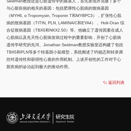
Seidman
教授还是心脏遗传学的奠基人，首先发现并克隆了多个
与心脏疾病的相关的基因：包括肥厚性心肌病的致病基因
（
MYH6,
α
Tropomysin, Troponin T
和
MYBPC3
），扩张性心肌
病的致病基因（
TITIN, PLN, LAMINA/C
和
EYA4
），
Holt-Oran
综
合征致病基因（
TBX5
和
NKX2.50
）等。他确立了遗传因素在成人
心肌病以及先天性心脏病发病过程中的重要影响，开创了心脏病
遗传学研究的先河。
Jonathan Seidman
教授实验室还构建了包括
TBX5
和
PLN
等多个转基因小鼠模型，系统阐述了钙稳态和转录调
控对遗传性和获得性心衰的作用机制。上述开创性的工作对于心
脏疾病的诊治起到极大的推动作用。
返回列表