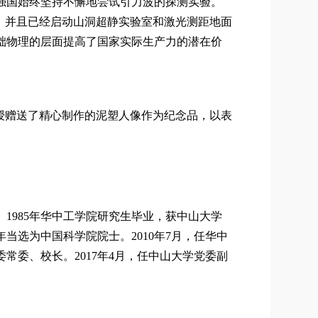
强国始终坚持不懈地尝试引力波的探测实验。
，并且已经启动山洞超静实验室和激光测距地面
础物理的层面提高了国家实际生产力的潜在价
授赠送了精心制作的泥塑人像作为纪念品，以表
。
1985
年华中工学院研究生毕业，获中山大学
年当选为中国科学院院士。
2010
年
7
月，任华中
委常委、校长。
2017
年
4
月，任中山大学党委副