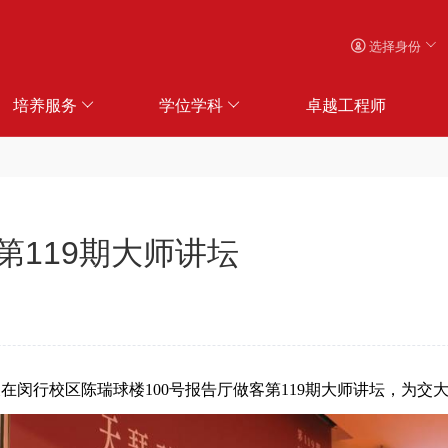
选择身份
培养服务
学位学科
卓越工程师
第119期大师讲坛
俊在闵行校区陈瑞球楼
100
号报告厅做客第
119
期大师讲坛，为交