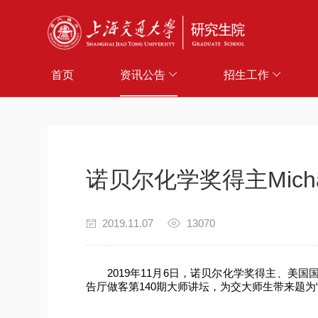
首页
资讯公告
招生工作
诺贝尔化学奖得主Micha
2019.11.07
13070
2019
年
11
月
6
日，诺贝尔化学奖得主、美国
告厅做客第
140
期大师讲坛，为交大师生带来
题为