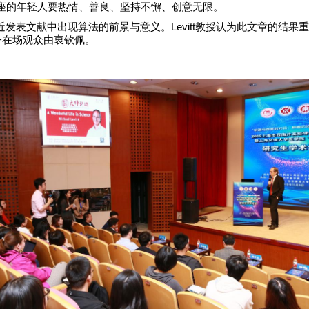
望在座的年轻人要热情、善良、坚持不懈、创意无限。
近发表文献中出现算法的前景与意义。
Levitt
教授认为此文章的结果
令在场观众由衷钦佩。