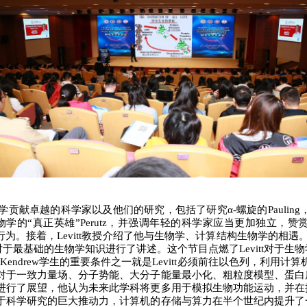
学贡献卓越的科学家以及他们的研究，包括了研究α-螺旋的Pauling，预
的“真正英雄”Perutz，并强调年轻的科学家应当更加独立，赞赏了Peru
。接着，Levitt教授介绍了他与生物学、计算结构生物学的相遇。难
此节目中对于最基础的生物学知识进行了讲述。这个节目点燃了Levitt对
Kendrew学生的重要条件之一就是Levitt必须前往以色列，利用计算
计算机对于一致力量场、分子势能、大分子能量最小化、粗粒度模型、蛋
的发展进行了展望，他认为未来此学科将更多用于模拟生物功能运动，并
技术对于科学研究的巨大推动力，计算机的存储与算力在半个世纪内提升