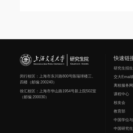
快速链
研究生招
闵行校区：上海市东川路800号陈瑞球楼三、
交大Emai
四楼（邮编:200240）
离校服务
徐汇校区：上海市华山路1954号新上院502室
课程中心
（邮编:200030）
校友会
教育部
中国学位
中国研究