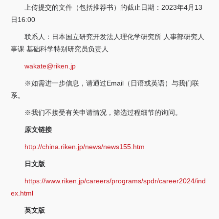
关于我们
上传提交的文件（包括推荐书）的截止日期：2023年4月13
日16:00
选择身份
联系人：日本国立研究开发法人理化学研究所 人事部研究人
事课 基础科学特别研究员负责人
信息系统
wakate@riken.jp
※如需进一步信息，请通过Email（日语或英语）与我们联
下载中心
联系我们
EN
系。
※我们不接受有关申请情况，筛选过程细节的询问。
原文链接
http://china.riken.jp/news/news155.htm
日文版
https://www.riken.jp/careers/programs/spdr/career2024/ind
ex.html
英文版