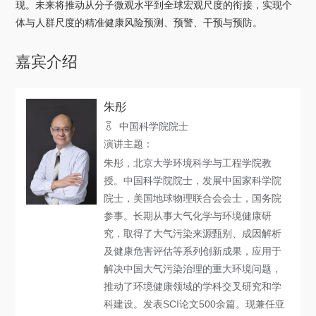
现。未来将推动从分子微观水平到全球宏观尺度的衔接，实现个
关于我们
体与人群尺度的精准健康风险预测、预警、干预与预防。
选择身份
嘉宾介绍
信息系统
朱彤
下载中心
联系我们
EN
中国科学院院士
演讲主题：
朱彤，北京大学环境科学与工程学院教
授。中国科学院院士，发展中国家科学院
院士，美国地球物理联合会会士，国务院
参事。长期从事大气化学与环境健康研
究，取得了大气污染来源甄别、成因解析
及健康危害评估等系列创新成果，应用于
解决中国大气污染治理的重大环境问题，
推动了环境健康领域的学科交叉研究和学
科建设。发表SCI论文500余篇。现兼任亚